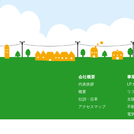
会社概要
事
代表挨拶
LP
概要
リ
社訓・沿革
太
アクセスマップ
不
電
たんちょうガスブログ