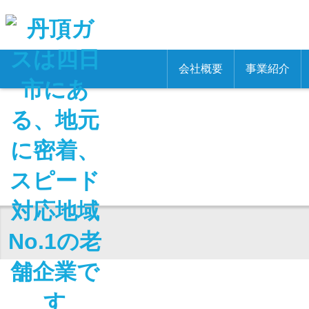
会社概要
事業紹介
代表挨拶
LP
概要
リフ
社訓・沿革
太陽
アクセスマップ
不動
電気