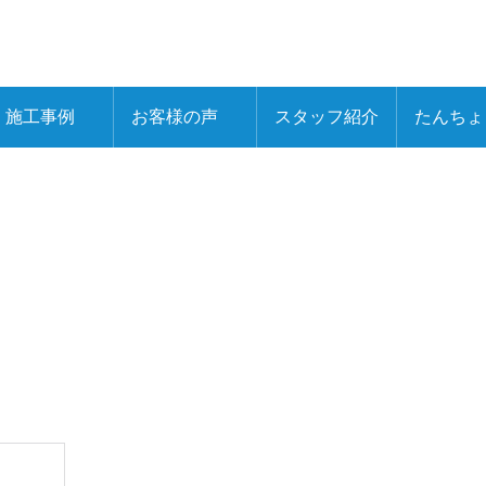
施工事例
お客様の声
スタッフ紹介
たんちょ
ガス事業
ォーム事業
光発電事業
産事業
工事事業