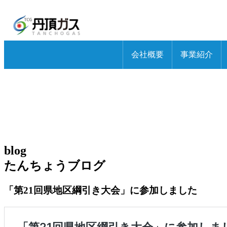
会社概要
事業紹介
代表挨拶
LP
概要
リフ
社訓・沿革
太陽
アクセスマップ
不動
blog
たんちょうブログ
電気
「第21回県地区綱引き大会」に参加しました