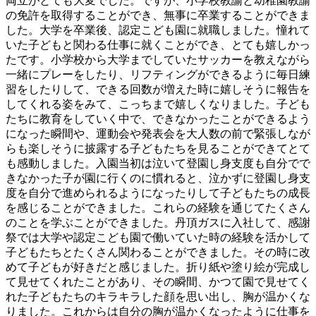
両立がとても大変でした。ですが、小学校教諭と幼稚園教諭
の免許を取得することができ、無事に卒業することができま
した。大学を卒業後、認定こども園に就職しました。憧れて
いた子どもと関わる仕事に就くことができ、とても嬉しかっ
たです。小学校から大学までしていたサッカーを教えながら
一緒にプレーをしたり、リフティングができるように毎日練
習をしたりして、できる回数が増えた時に嬉しそうに報告を
してくれる姿をみて、こっちまで嬉しくなりました。子ども
たちに教育をしていく中で、できなかったことができるよう
になった瞬間や、運動会や発表会を大人数の前で緊張しなが
らも楽しそうに披露する子どもたちを見ることができてとて
も感動しました。入園当初は泣いて登園し身支度も自分でで
きなかった子が園に行くのに慣れると、泣かずに登園し身支
度を自分で進められるようになったりして子どもたちの成長
を感じることができました。これらの経験を通じてたくさん
のことを学ぶことができました。丹頂ガスに入社して、感謝
祭では大学や認定こども園で働いていた時の経験を活かして
子どもたちとたくさん関わることができました。その時に改
めて子どもが好きだと感じました。折り紙や塗り絵が完成し
て見せてくれたことがあり、その瞬間、かつて園で見せてく
れた子どもたちのキラキラした顔を思い出し、胸が温かくな
りました。これからは自分の胸が温かくなったように仕事を