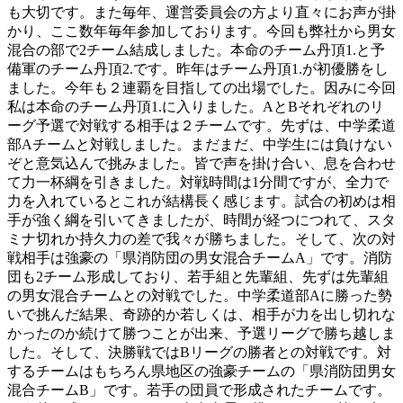
も大切です。また毎年、運営委員会の方より直々にお声が掛
かり、ここ数年毎年参加しております。今回も弊社から男女
混合の部で2チーム結成しました。本命のチーム丹頂1.と予
備軍のチーム丹頂2.です。昨年はチーム丹頂1.が初優勝をし
ました。今年も２連覇を目指しての出場でした。因みに今回
私は本命のチーム丹頂1.に入りました。AとBそれぞれのリ
ーグ予選で対戦する相手は２チームです。先ずは、中学柔道
部Aチームと対戦しました。まだまだ、中学生には負けない
ぞと意気込んで挑みました。皆で声を掛け合い、息を合わせ
て力一杯綱を引きました。対戦時間は1分間ですが、全力で
力を入れているとこれが結構長く感じます。試合の初めは相
手が強く綱を引いてきましたが、時間が経つにつれて、スタ
ミナ切れか持久力の差で我々が勝ちました。そして、次の対
戦相手は強豪の「県消防団の男女混合チームA」です。消防
団も2チーム形成しており、若手組と先輩組、先ずは先輩組
の男女混合チームとの対戦でした。中学柔道部Aに勝った勢
いで挑んだ結果、奇跡的か若しくは、相手が力を出し切れな
かったのか続けて勝つことが出来、予選リーグで勝ち越しま
した。そして、決勝戦ではBリーグの勝者との対戦です。対
するチームはもちろん県地区の強豪チームの「県消防団男女
混合チームB」です。若手の団員で形成されたチームです。