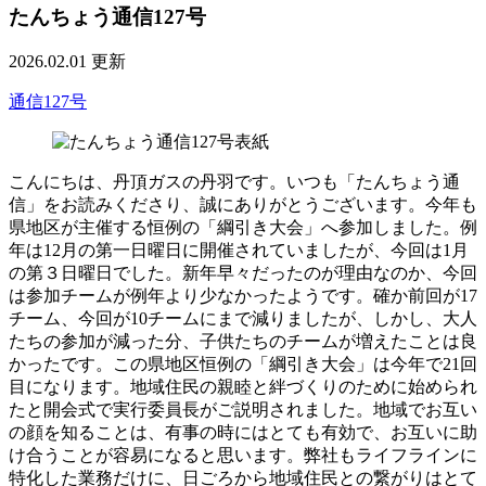
たんちょう通信127号
2026.02.01 更新
通信127号
こんにちは、丹頂ガスの丹羽です。いつも「たんちょう通
信」をお読みくださり、誠にありがとうございます。今年も
県地区が主催する恒例の「綱引き大会」へ参加しました。例
年は12月の第一日曜日に開催されていましたが、今回は1月
の第３日曜日でした。新年早々だったのが理由なのか、今回
は参加チームが例年より少なかったようです。確か前回が17
チーム、今回が10チームにまで減りましたが、しかし、大人
たちの参加が減った分、子供たちのチームが増えたことは良
かったです。この県地区恒例の「綱引き大会」は今年で21回
目になります。地域住民の親睦と絆づくりのために始められ
たと開会式で実行委員長がご説明されました。地域でお互い
の顔を知ることは、有事の時にはとても有効で、お互いに助
け合うことが容易になると思います。弊社もライフラインに
特化した業務だけに、日ごろから地域住民との繋がりはとて