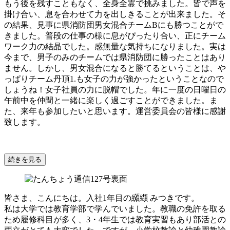
もう後を残すこともなく、全身全霊で挑みました。皆で声を
掛け合い、息を合わせて力を出しきることが出来ました。そ
の結果、見事に県消防団男女混合チームBにも勝つことがで
きました。普段の仕事の様に息がぴったり合い、正にチーム
ワーク力の結晶でした。感無量な気持ちになりました。実は
今まで、男子のみのチームでは県消防団に勝ったことはあり
ません。しかし、男女混合になると勝てるということは、や
っぱりチーム丹頂1.も女子の力が強かったということなので
しょうね！女子社員の力に脱帽でした。年に一度の日曜日の
午前中を仲間と一緒に楽しく過ごすことができました。ま
た、来年も参加したいと思います。運営委員会の皆様に感謝
致します。
続きを見る
皆さま、こんにちは。入社1年目の纐纈 みつきです。
私は大学では教育学部で学んでいました。教職の免許を取る
ため履修科目が多く、3・4年生では教育実習もあり部活との