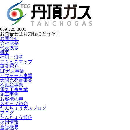
059-325-3000
お問合せはお気軽にどうぞ！
お問合せ
会社概要
代表挨拶
概要
社訓・沿革
アクセスマップ
事業紹介
LPガス事業
リフォーム事業
太陽光発電事業
不動産事業
電気工事事業
施工事例
お客様の声
スタッフ紹介
たんちょうガスブログ
ブログ
たんちょう通信
採用情報
会社概要