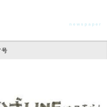
newspaper
たんちょう通信
7号