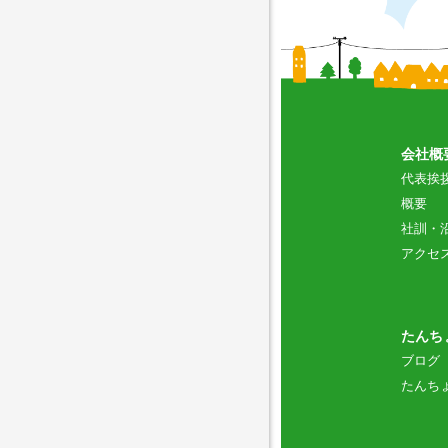
会社概
代表挨
概要
社訓・
アクセ
たんち
ブログ
たんち